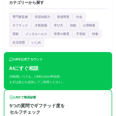
カテゴリーから探す
専門家監修
非認知能力
発達障害
社会
ギフテッド
才能発掘
学び方
知能
心理検査
受験
メンタルヘルス
世界の教育
不登校
特集
生活習慣
いじめ
LINE公式アカウント
AIにすぐ相談
24時間いつでも、LINEのAIが即回答。
まずは友だち追加してご利用ください。
LINEで簡易診断
5つの質問でギフテッド度を
セルフチェック