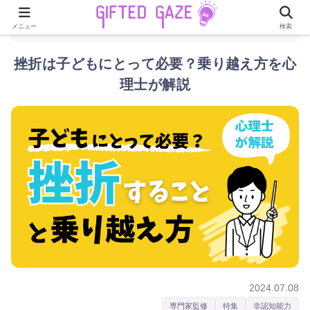
メニュー
検索
ホーム
記事
挫折は子どもにとって必要？乗り…
›
›
挫折は子どもにとって必要？乗り越え方を心
理士が解説
2024.07.08
専門家監修
特集
非認知能力