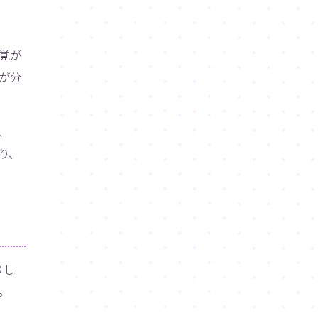
覚が
が分
、
り、
りし
。