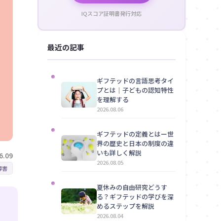
IQスコア証明書発行対応
最近の記事
ギフテッドの言語思考タイ
プとは｜子どもの認知特性
を理解する
2026.08.06
ギフテッドの定義とはー世
界の歴史と日本の制度の違
いも詳しく解説
6.09
2026.08.05
障害
夏休みの自由研究どうす
る？ギフテッドの学びを深
めるステップを解説
2026.08.04