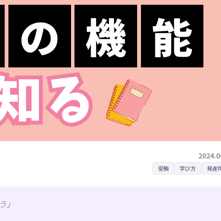
2024.0
受験
学び方
発達
う」