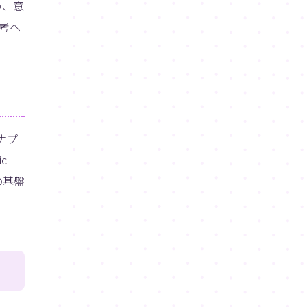
め、意
考へ
ナプ
c
の基盤