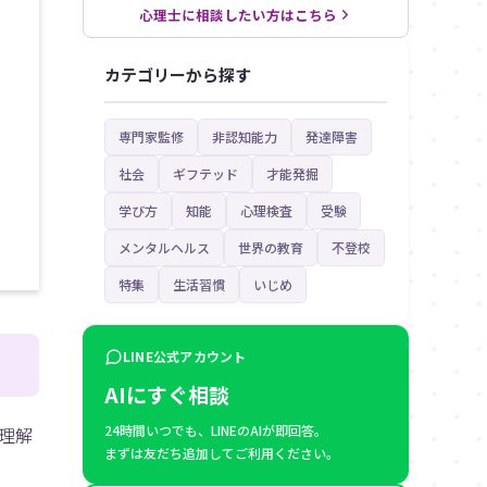
心理士に相談したい方はこちら
カテゴリーから探す
専門家監修
非認知能力
発達障害
社会
ギフテッド
才能発掘
学び方
知能
心理検査
受験
メンタルヘルス
世界の教育
不登校
特集
生活習慣
いじめ
LINE公式アカウント
AIにすぐ相談
24時間いつでも、LINEのAIが即回答。
理解
まずは友だち追加してご利用ください。