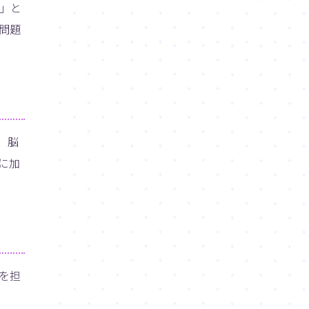
」と
問題
、脳
に加
を担