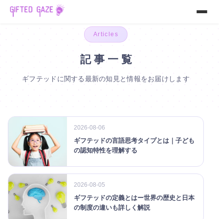
内
容
を
Articles
ス
記 事 一 覧
キ
ッ
ギフテッドに関する最新の知見と情報をお届けします
プ
2026-08-06
ギフテッドの言語思考タイプとは｜子ども
の認知特性を理解する
2026-08-05
ギフテッドの定義とはー世界の歴史と日本
の制度の違いも詳しく解説