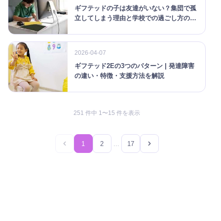
ギフテッドの子は友達がいない？集団で孤
立してしまう理由と学校での過ごし方のポ
イントを解説
2026-04-07
ギフテッド2Eの3つのパターン | 発達障害
の違い・特徴・支援方法を解説
251 件中 1〜15 件を表示
1
2
...
17